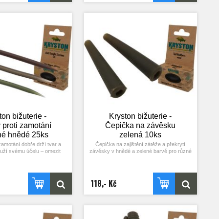
roti špičce háčku. Rovnátko
zahnutí bylo proti špičce háčku. Rovnátko
řejmě možné používat
je samozřejmě možné používat
vaně. Balení 10 ks.
opakovaně. Balení 10 ks.
ton bižuterie -
Kryston bižuterie -
 proti zamotání
Čepička na závěsku
hé hnědé 25ks
zelená 10ks
zamotání dobře drží tvar a
Čepička na zajištění zátěže a překrytí
ouží svému účelu – omezit
závěsky v hnědé a zelené barvě pro různé
ní návazce a překrýt
povrchy dna. Balení 10 ks.
obratlík. Vyrábí se v hnědé
vě pro různé povrchy dna.
Balení 10 ks.
118,- Kč