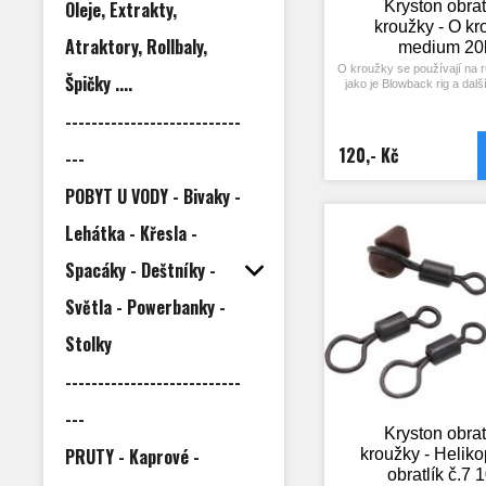
Oleje, Extrakty,
Kryston obrat
kroužky - O kr
Atraktory, Rollbaly,
medium 20
O kroužky se používají na 
Špičky ....
jako je Blowback rig a dal
nasazují na háček a jsou 
buď pomocí vlasového pří
---------------------------
pohubují mezi háčkovými
Mohou jimi být i spojován
120,- Kč
---
návazců při vytváření k
montáží. 20ks
POBYT U VODY - Bivaky -
Lehátka - Křesla -
Spacáky - Deštníky -
Světla - Powerbanky -
Stolky
---------------------------
---
Kryston obrat
PRUTY - Kaprové -
kroužky - Heliko
obratlík č.7 