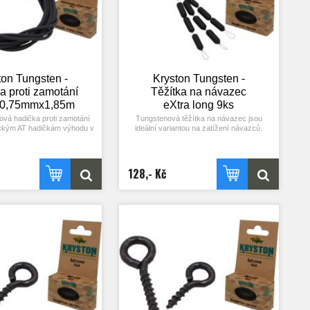
ton Tungsten -
Kryston Tungsten -
a proti zamotání
Těžítka na návazec
 0,75mmx1,85m
eXtra long 9ks
ová hadička proti zamotání
Tungstenová těžítka na návazec jsou
ickým AT hadičkám výhodu v
ideální variantou na zatížení návazců.
oužitému materiálu dokonale
Skvěle se s nimi pracuje a drží dokonale
o a činí tak vaši montáž
přesně na tom místě, kam je umístíte. Stačí
ápadnější. Délka 1,85m,
je ze smyčky přetáhnout na váš návazec a
růměr 0,75 mm.
posunout do požadované pozice. 9ks.
128,- Kč