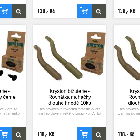
20ks.
poté na ně nasaďte helikoptérový obratlík.
poté na ně nas
Mohou být též použity jako úniková
Mohou být 
138,- Kč
138,- Kč
zarážka při sestavení různých montáží.
zarážka při 
Barvy: hnědá a zelená. Balení 20ks.
Barvy: hněd
rie -
Kryston bižuterie -
Krys
y černé
Rovnátka na háčky
Rovn
dlouhé hnědé 10ks
dlou
y, které se
Tato návazcová rovnátka fantasticky drží
Tato návazcov
bo na raménko
tvar i po ulovení velkého počtu ryb. Vyrábí
tvar i po ulov
O kroužku s
se ve dvou délkách – na háčky s krátkým
se ve dvou dé
í jeho sjetí z
nebo s dlouhým raménkem a dvou
nebo s dl
ě napomáhají
barevných provedení – zelená a hnědá.
barevných pr
amky kapra.
Rovnátko můžete i zkrátit, pokud si to
Rovnátko můž
118,- Kč
118,- Kč
ných druhů
situace vyžaduje. Jinak jej stačí jednoduše
situace vyžaduj
á. Balení 25ks.
přes návazec navléct na háček tak, aby
přes návazec