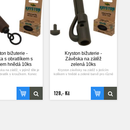
ton bižuterie -
Kryston bižuterie -
a s obratlíkem s
Závěska na zátěž
kem hnědá 10ks
zelená 10ks
ka na zátěž, v jejímž těle je
Kryston závěsky na zátěž s jistícím
ratlík s kroužkem. Konec
kolíkem v hnědé a zelené barvě pro různé
ové šňůry nebo olověnky
povrchy dna. Obratlík se zasune do těla a
m nebo smyčkou s očkem v
k zhotovení pevné boční montáže už stačí
hnete čepičku přes závěsku
jen zastrčit kolíček a navrch nasadit
ahazovat. Balení 10 ks.
čepičku. Pokud chcete závěsku použít na
128,- Kč
průběžnou montáž, nepoužijte kolíček a
případně před ní dejte gumový nebo
tungstenový korálek. Balení 10 ks.