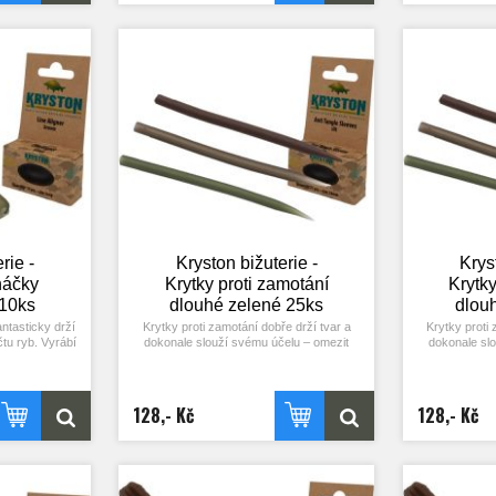
zahnutí bylo proti špičce háčku. Rovnátko
zahnutí bylo p
je samozřejmě možné používat
je samoz
opakovaně. Balení 10 ks.
opako
rie -
Kryston bižuterie -
Krys
háčky
Krytky proti zamotání
Krytky
 10ks
dlouhé zelené 25ks
dlou
ntasticky drží
Krytky proti zamotání dobře drží tvar a
Krytky proti 
čtu ryb. Vyrábí
dokonale slouží svému účelu – omezit
dokonale sl
áčky s krátkým
zamotávání návazce a překrýt
zamotává
kem a dvou
rychlovýměnný obratlík. Vyrábí se v hnědé
rychlovýměnný 
lená a hnědá.
a zelené barvě pro různé povrchy dna.
a zelené bar
, pokud si to
Balení 10 ks.
128,- Kč
128,- Kč
stačí jednoduše
áček tak, aby
áčku. Rovnátko
používat
10 ks.