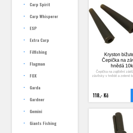
Carp Spirit
Carp Whisperer
ESP
Extra Carp
Filfishing
Kryston bižute
Čepička na zá
Flagman
hnědá 10k
Čepička na zajištění zátě
FOX
závěsky v hnědé a zelené b
povrchy dna. Balení
Garda
118,- Kč
Gardner
Gemini
Giants Fishing