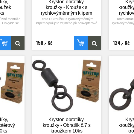
líky,
Kryston obratlíky,
Krys
oužek
kroužky - Kroužek s
kroužky
ks
rychlovýměnným klipem
rychlo
10ks
různé montáže,
Tento O kroužek s rychlovýměnným
Tento obrat
ší. Obvykle se
klipem využijete zejména při helikoptérové
rychlovýměnným
zde aretovány
nebo chod montáži, ale nabízí i další
vhodný přede
věsu, nebo se
možnosti použití. 10ks.
chod montáže, 
 zarážkami.
y různé druhy
158,- Kč
124,- Kč
ombinovaných
.
líky,
Kryston obratlíky,
Krys
ptérový
kroužky - Obratlík č.7 s
kroužky
10ks
kroužkem 10ks
kr