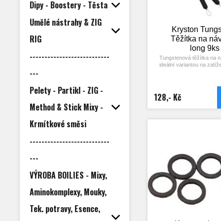
- Samolepka Snak
Dipy - Boostery - Těsta
Návazec Blow Back rig 
Umělé nástrahy & ZIG
univerzální a použitelný v 
Kryston Tungs
a situacích. Vhodný je 
RIG
nastražení tzv. panáčka (sn
Těžítka na ná
jedné potápivé a jedné plov
long 9ks
Jak sestavit návazec Bl
---------------------------
zjistíte po načtení QR kó
Tungstenová těžítka na 
ideální variantou na zatí
---
Skvěle se s nimi pracuje a
přesně na tom místě, kam je 
je ze smyčky přetáhnout na
Pelety - Partikl - ZIG -
posunout do požadované 
128,- Kč
Method & Stick Mixy -
Krmítkové směsi
---------------------------
---
VÝROBA BOILIES - Mixy,
Aminokomplexy, Mouky,
Tek. potravy, Esence,