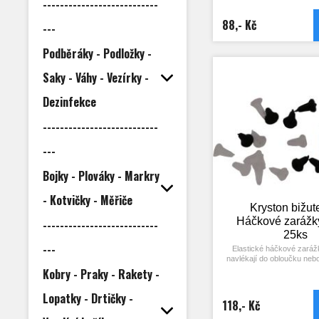
---------------------------
snadno zapadne. 
88,- Kč
---
Podběráky - Podložky -
Saky - Váhy - Vezírky -
Dezinfekce
---------------------------
---
Bojky - Plováky - Markry
- Kotvičky - Měřiče
Kryston bižute
Háčkové zarážk
---------------------------
25ks
---
Elastické háčkové zarážk
navlékají do obloučku ne
háčku. Vymezují pohyb 
Kobry - Praky - Rakety -
připevněným vlasem, zamezuj
háčku a v neposlední řad
Lopatky - Drtičky -
lepšímu zaseknutí do tl
118,- Kč
Vhodné pro tvorbu růz
návazců. Barvy: čirá a čern