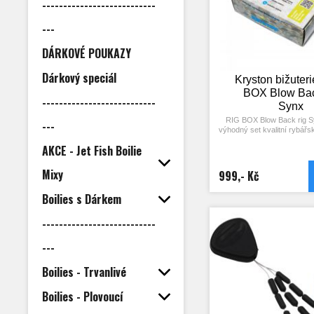
---------------------------
---
DÁRKOVÉ POUKAZY
Dárkový speciál
Kryston bižuteri
BOX Blow Bac
---------------------------
Synx
RIG BOX Blow Back rig S
---
výhodný set kvalitní rybářsk
kterém naleznete vše potřeb
AKCE - Jet Fish Boilie
oblíbeného návazce Blo
Díky tomuto balení ušetřít
klasických prodejních cen a
Mixy
999,- Kč
zdarma háčky, samolep
Boilies s Dárkem
Kryston! Balení ob
- Synx Brown pískový 
---------------------------
- Krytky proti zamotání dlo
- Heavy Metal č
---
- Rovnátka na háčky krátk
- O kroužky medium
- Prodlužovací zarážky zele
Boilies - Trvanlivé
- Skládací nůžky K
- Originální háčky Kryston 
Boilies - Plovoucí
vel. 4
- Samolepky Kry