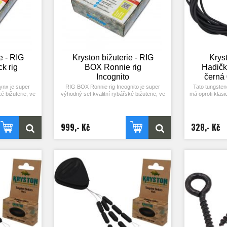
e - RIG
Kryston bižuterie - RIG
Krys
k rig
BOX Ronnie rig
Hadičk
Incognito
černá
ynx je super
RIG BOX Ronnie rig Incognito je super
Tato tungsten
é bižuterie, ve
výhodný set kvalitní rybářské bižuterie, ve
má oproti klas
né k sestrojení
kterém naleznete vše potřebné k sestrojení
tom, že díky p
w Back rig.
oblíbeného návazce Ronnie Rig.
kopíruje dn
e přes 20 % z
Díky tomuto balení ušetříte přes 30 % z
mnohem nen
 navíc získáte
klasických prodejních cen a navíc získáte
p
999,- Kč
328,- Kč
ky a nůžky
zdarma háčky, samolepky a nůžky
sahuje:
Kryston! Balení obsahuje:
20 lb 20 m
- Fluorocarbon Incognito 20 lb 20 m
uhé hnědé 25 ks
- Heavy Metal černý
erný
- Háčkové zarážky černé 25 ks
é hnědé 10 ks
- Smršťovací hadička hnědá 2,4 mm
 20 ks
- Zavrtávací držák 10 mm
né, čiré 126 ks
- Mini obratlík s kroužkem 10 ks
ryston
- Krytky proti zamotání dlouhé černé 25 ks
Long Shank XT,
- Rychlovýměnný Ronnie obratlích s
kroužkem 10 ks
ston
- Skládací nůžky Kryston