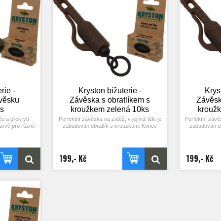
rie -
Kryston bižuterie -
Krys
věsku
Závěska s obratlíkem s
Závěsk
s
kroužkem zelená 10ks
krouž
že a překrytí
Perfektní závěska na zátěž, v jejímž těle je
Perfektní závěs
arvě pro různé
zabudován obratlík s kroužkem. Konec
zabudován ob
 10 ks.
vlasce, šokové šňůry nebo olověnky
vlasce, šok
spojíte uzlem nebo smyčkou s očkem v
spojíte uzle
závěsce, přetáhnete čepičku přes závěsku
závěsce, přetá
a můžete nahazovat. Balení 10 ks.
a můžete n
199,- Kč
199,- Kč