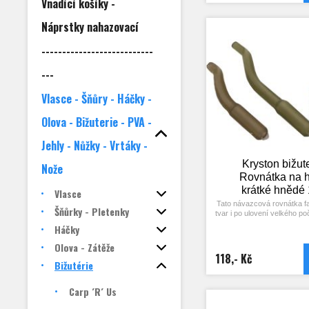
Vnadící košíky -
Náprstky nahazovací
---------------------------
---
Vlasce - Šňůry - Háčky -
Olova - Bižuterie - PVA -
Jehly - Nůžky - Vrtáky -
Kryston bižute
Nože
Rovnátka na 
krátké hnědé
Vlasce
Tato návazcová rovnátka fa
Šňůrky - Pletenky
tvar i po ulovení velkého po
se ve dvou délkách – na h
Háčky
nebo s dlouhým ramén
barevných provedení – ze
Olova - Zátěže
Rovnátko můžete i zkrátit
118,- Kč
situace vyžaduje. Jinak jej 
Bižutérie
přes návazec navléct na h
zahnutí bylo proti špičce h
Carp ´R´ Us
je samozřejmě možné 
opakovaně. Balení 