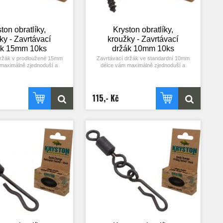
ton obratlíky,
Kryston obratlíky,
ky - Zavrtávací
kroužky - Zavrtávací
ák 15mm 10ks
držák 10mm 10ks
držák v prodloužené 15mm
Zavrtávací držák ve standardní 10mm
maximálně zjednoduší a
délce vám maximálně zjednoduší a
stražování pop-up nástrahy
zpříjemní nastražování pop-up nástrahy
ívání montáže chod rig.
nebo používání montáže chod rig.
táte kuličku na tento držák,
Jednoduše navrtáte kuličku na tento držák,
těný na háčku namísto vlasu
který je umístěný na háčku namísto vlasu
115,- Kč
te nahazovat! 10ks.
a můžete nahazovat! 10ks.