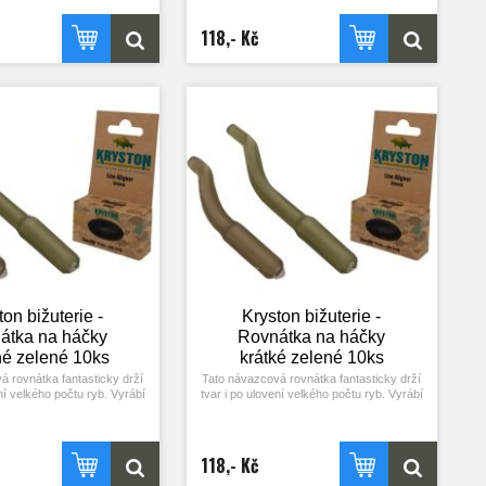
aďte helikoptérový obratlík.
háčku a v neposlední řadě napomáhají
též použity jako úniková
lepšímu zaseknutí do tlamky kapra.
118,- Kč
sestavení různých montáží.
Vhodné pro tvorbu různých druhů
á a zelená. Balení 20ks.
návazců. Barvy: čirá a černá. Balení 25ks.
ton bižuterie -
Kryston bižuterie -
átka na háčky
Rovnátka na háčky
hé zelené 10ks
krátké zelené 10ks
á rovnátka fantasticky drží
Tato návazcová rovnátka fantasticky drží
ení velkého počtu ryb. Vyrábí
tvar i po ulovení velkého počtu ryb. Vyrábí
lkách – na háčky s krátkým
se ve dvou délkách – na háčky s krátkým
ouhým raménkem a dvou
nebo s dlouhým raménkem a dvou
ovedení – zelená a hnědá.
barevných provedení – zelená a hnědá.
ete i zkrátit, pokud si to
Rovnátko můžete i zkrátit, pokud si to
118,- Kč
e. Jinak jej stačí jednoduše
situace vyžaduje. Jinak jej stačí jednoduše
 navléct na háček tak, aby
přes návazec navléct na háček tak, aby