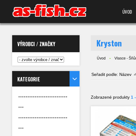
ÚVOD
Kryston
VÝROBCI / ZNAČKY
Úvod
Vlasce - Šňůr
Seřadit podle:
Název
KATEGORIE
---------------------------
Zobrazené produkty
1 
---
---------------------------
---