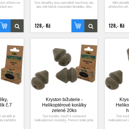
elkým očkem na
Tyto obratlíky jsou speciálně navrženy tak,
Mini obratl
právě pro
aby měl háček maximální flexibilitu, díky
především při 
elké očko se
velkému kroužku vytváří možnost 360°
je např. Ronnie
ikoptérového
pohybu. Jsou užitečné při výrobě všech
různé typy náv
asadit přímo na
návazců, zejména při použití fluorocarbonu
odu snadného
a potahovaných šňůrek. 10ks.
128,- Kč
128,- Kč
.
líky,
Kryston bižuterie -
Krys
lík č.7
Helikoptérové korálky
Heliko
zelené 20ks
h
 obratlík je
Tyto korálky slouží k sestavení
Tyto korá
álu každého
helikoptérové montáže. Pomocí boilie jehly
helikoptérové 
imalizovaná pro
je navlékněte na šŇůrku s olověným
je navlékně
y, do nichž
jádrem Score nebo bez jádra Score zero a
jádrem Score 