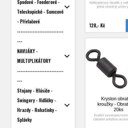
Spodové - Feederové -
Helikoptérový obratlík s v
jedné straně je určen 
Teleskopické - Sumcové
helikoptérové montáže. V
zasadí buď do drážky hel
korálku, nebo jej můžete i n
- Přívlačové
montáž, kdy bude mít výh
128,- Kč
otáčení. 10ks
---------------------------
---
NAVIJÁKY -
MULTIPLIKÁTORY
---------------------------
---
Stojany - Hlásiče -
Kryston obrat
Swingery - Vidličky -
kroužky - Obrat
Hrazdy - Rohatinky -
20ks
Kvalitní vysokopevnostní
Splávky
základní položkou arzen
rybáře. Jeho velikost je opt
běžně používané závěsk