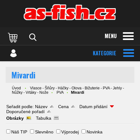
MENU
KATEGORIE
Mivardi
Úvod
Vlasce - Šňůry - Háčky - Olova - Bižuterie - PVA - Jehly -
Nůžky - Vrtáky - Nože
PVA
Mivardi
Seřadit podle:
Název
Cena
Datum přidání
Doporučené pořadí
Obrázky
Tabulka
Náš TIP
Slevněno
Výprodej
Novinka