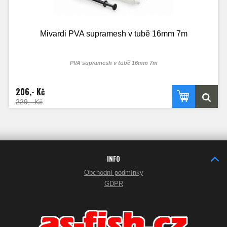
Mivardi PVA supramesh v tubě 16mm 7m
PVA supramesh v tubě 16mm 7m
206,- Kč
229,- Kč
INFO
Obchodní podmínky
GDPR