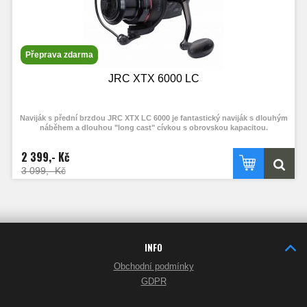
Přeprava zdarma
JRC XTX 6000 LC
Naviják s přední brzdou JRC XTX LC 6000 je fantastický naviják s dlouhým
náběhem a dlouhou "long cast" cívkou s obrovskou kapacitou.
2 399,- Kč
3 099,- Kč
INFO
Obchodní podmínky
GDPR