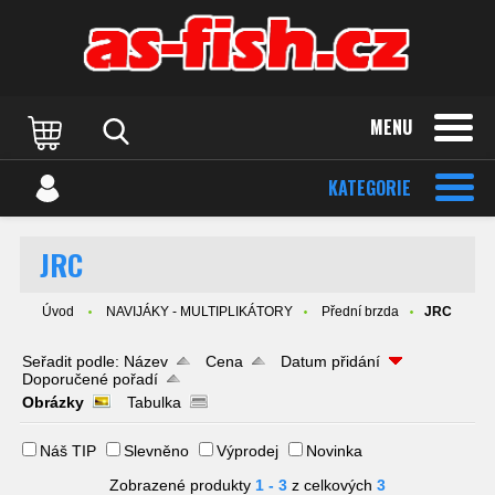
MENU
KATEGORIE
JRC
Úvod
NAVIJÁKY - MULTIPLIKÁTORY
Přední brzda
JRC
Seřadit podle:
Název
Cena
Datum přidání
Doporučené pořadí
Obrázky
Tabulka
Náš TIP
Slevněno
Výprodej
Novinka
Zobrazené produkty
1 - 3
z celkových
3