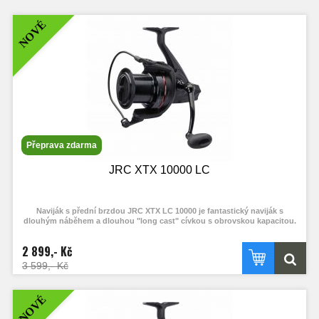
NOVÉ
Přeprava zdarma
JRC XTX 10000 LC
Naviják s přední brzdou JRC XTX LC 10000 je fantastický naviják s
dlouhým náběhem a dlouhou "long cast" cívkou s obrovskou kapacitou.
2 899,- Kč
3 599,- Kč
NOVÉ