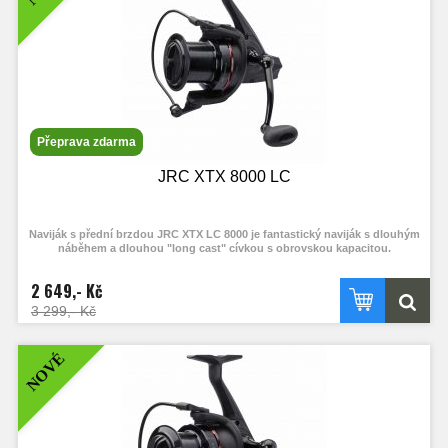
Přeprava zdarma
JRC XTX 8000 LC
Naviják s přední brzdou JRC XTX LC 8000 je fantastický naviják s dlouhým
náběhem a dlouhou "long cast" cívkou s obrovskou kapacitou.
2 649,- Kč
3 299,- Kč
NOVÉ